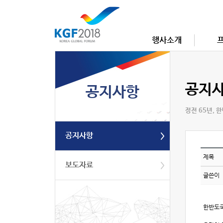
행사소개
공지
공지사항
정전 65년, 
공지사항
제목
보도자료
글쓴이
한반도국